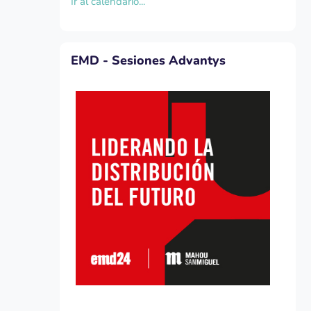
Ir al calendario...
Salta EMD - Sesiones Advantys
EMD - Sesiones Advantys