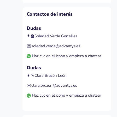
Salta Contactos de interés
Contactos de interés
Dudas
👨‍🏫Soledad Verde González
✉️
soledad.verde@advantys.es
Haz clic en el icono y empieza a chatear
Dudas
👩‍🔧Clara Bruzón León
✉️clara.bruzon@advantys.es
Haz clic en el icono y empieza a chatear