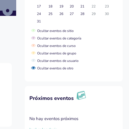
Sin eventos, lunes, 17 agosto
Sin eventos, martes, 18 agosto
Sin eventos, miércoles, 19 agosto
Sin eventos, jueves, 20 agosto
Sin eventos, viernes, 21 agosto
Sin eventos, sábado, 22
Sin eventos, d
17
18
19
20
21
22
23
Sin eventos, lunes, 24 agosto
Sin eventos, martes, 25 agosto
Sin eventos, miércoles, 26 agosto
Sin eventos, jueves, 27 agosto
Sin eventos, viernes, 28 agosto
Sin eventos, sábado, 29
Sin eventos, d
24
25
26
27
28
29
30
Sin eventos, lunes, 31 agosto
31
Ocultar eventos de sitio
Ocultar eventos de categoría
Ocultar eventos de curso
Ocultar eventos de grupo
Ocultar eventos de usuario
Ocultar eventos de otro
Salta Próximos eventos
Próximos eventos
No hay eventos próximos