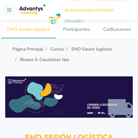
Salta al contenido principal
el acceso para invitados
Panel lateral
(
Acceder
)
EMD Sesión logística
Participantes
Calificaciones
Página Principal
Cursos
EMD Sesión logística
Bloque 5. Casuísticas tipo
EMD SESIÓN LOGÍSTICA