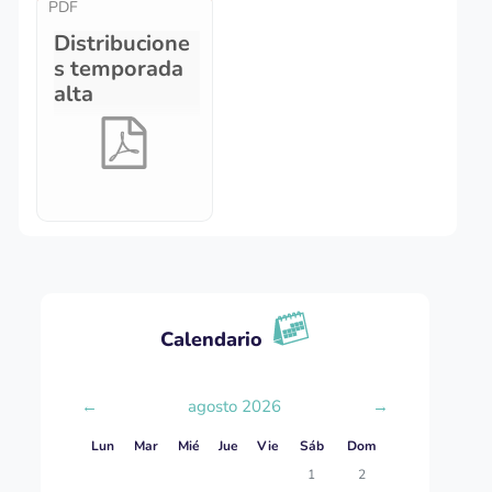
PDF
Distribucione
s temporada
alta
Salta Calendario
Salta Próximos eventos
Salta EMD - Sesiones Advantys
Salta Contactos de interés
Salta Insignias recientes
Calendario
←
agosto 2026
→
Lunes
Martes
Miércoles
Jueves
Viernes
Sábado
Domingo
Lun
Mar
Mié
Jue
Vie
Sáb
Dom
Sin eventos, sábado, 1 agosto
Sin eventos, domingo,
1
2