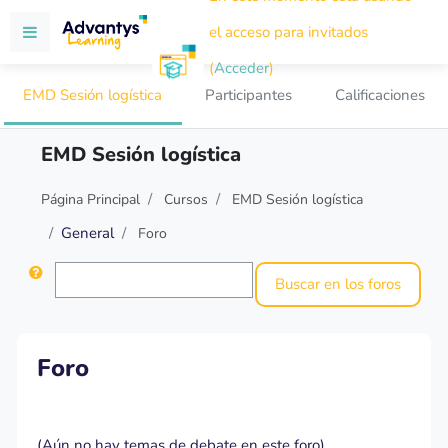
Salta al contenido principal
el acceso para invitados
Panel lateral
(
Acceder
)
EMD Sesión logística
Participantes
Calificaciones
EMD Sesión logística
Página Principal
Cursos
EMD Sesión logística
General
Foro
Buscar
Buscar en los foros
Foro
(Aún no hay temas de debate en este foro)