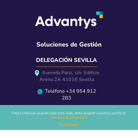
Soluciones de Gestión
DELEGACIÓN SEVILLA
Avenida Parsi, s/n. Edificio
Arena 2A 41016 Sevilla
Teléfono +34 954 912
283
x
Para continuar usando este sitio web, debe aceptar nuestras políticas:
DELEGACIÓN GRANADA
Política de privacidad
Continuar
Paseo de Jardín de la
Reina, s/n 18006 Granada