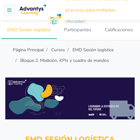
Salta al contenido principal
el acceso para invitados
Panel lateral
(
Acceder
)
EMD Sesión logística
Participantes
Calificaciones
Página Principal
Cursos
EMD Sesión logística
Bloque 2. Medición, KPIs y cuadro de mandos
EMD SESIÓN LOGÍSTICA